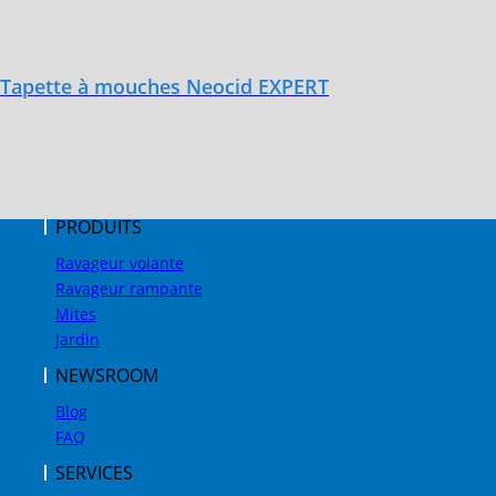
Tapette à mouches Neocid EXPERT
PRODUITS
Ravageur volante
Ravageur rampante
Mites
Jardin
NEWSROOM
Blog
FAQ
SERVICES