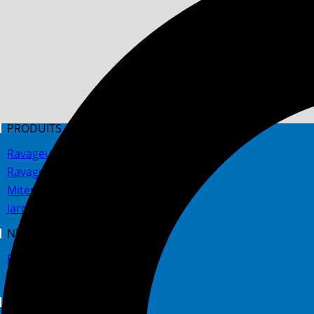
PRODUITS
Ravageur volante
Ravageur rampante
Mites
Jardin
NEWSROOM
Blog
FAQ
SERVICES