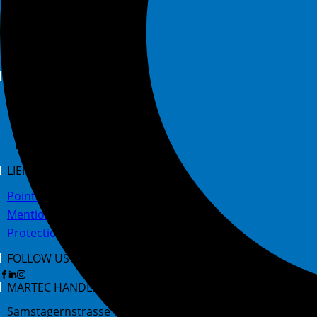
Recherche de produits
Neocid-Reminder
Inditification d’insectes
SPRACHE
LIENS
Points de vente
Mentions légales
Protection des données
FOLLOW US ON
MARTEC HANDELS AG
Samstagernstrasse 45