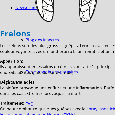
Newsroom
Frelons
Blog des insectes
Les frelons sont les plus grosses guêpes. Leurs travailleu
couleur voyante, avec un fond brun à brun noirâtre et un mot
Apparition:
Ils apparaissent en essaims en été. Ils sont attirés princi
Encyclopédie des parasites
endroits abrités (galetas par exemple).
Dégâts/Maladies:
La piqûre provoque une enflure et une inflammation. Parfoi
dans les cas extrêmes, provoquer la mort.
Traitement:
FAQ
On peut combattre quelques guêpes avec le
spray insectic
Forte spray anti-guêpes Neocid EXPERT
.