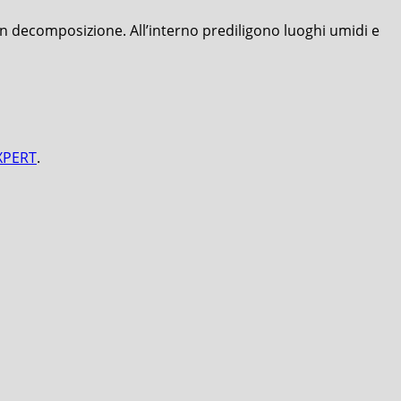
li in decomposizione. All’interno prediligono luoghi umidi e
EXPERT
.