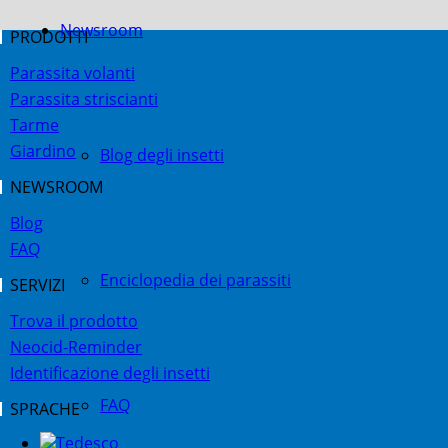
Newsroom
PRODOTTI
Parassita volanti
Parassita striscianti
Tarme
Giardino
Blog degli insetti
NEWSROOM
Blog
FAQ
Enciclopedia dei parassiti
SERVIZI
Trova il prodotto
Neocid-Reminder
Identificazione degli insetti
FAQ
SPRACHE