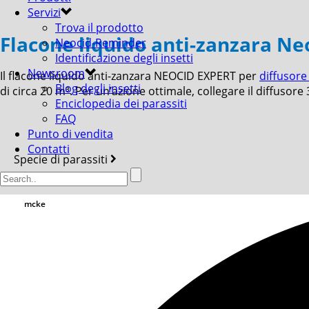
Servizi
Trova il prodotto
Flacone liquido anti-zanzara N
Neocid-Reminder
Identificazione degli insetti
Newsroom
Il flacone liquido anti-zanzara NEOCID EXPERT per
diffusor
Blog degli insetti
di circa 20 m³. Per un’azione ottimale, collegare il diffusore 
Enciclopedia dei parassiti
FAQ
Punto di vendita
Contatti
Specie di parassiti
mcke