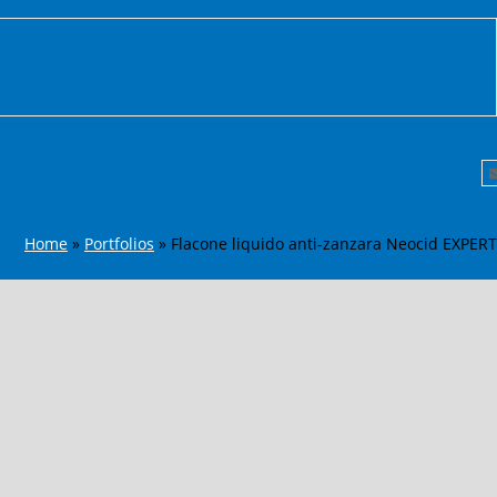
Home
»
Portfolios
»
Flacone liquido anti-zanzara Neocid EXPERT