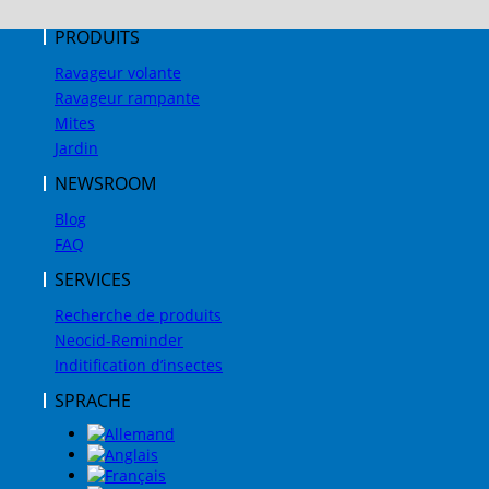
PRODUITS
Ravageur volante
Ravageur rampante
Mites
Jardin
NEWSROOM
Blog
FAQ
SERVICES
Recherche de produits
Neocid-Reminder
Inditification d’insectes
SPRACHE