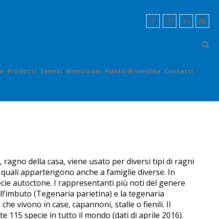
e
Prodotti
Servizi
Newsroom
Punto di vendita
Contatti
ragno della casa, viene usato per diversi tipi di ragni
ei quali appartengono anche a famiglie diverse. In
ie autoctone. I rappresentanti più noti del genere
ell’imbuto (Tegenaria parietina) e la tegenaria
 che vivono in case, capannoni, stalle o fienili. Il
115 specie in tutto il mondo (dati di aprile 2016).